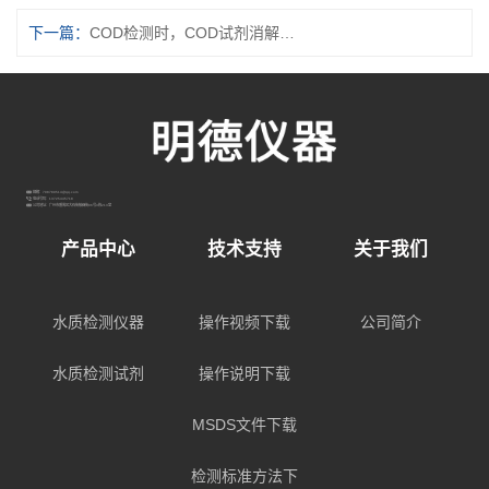
下一篇：
COD检测时，COD试剂消解过程有哪些需要注意的？
邮箱：798789514@qq.com
电话号码：13725445718
公司地址：广州市番禺区大石街敏昌街96号3栋213室
产品中心
技术支持
关于我们
水质检测仪器
操作视频下载
公司简介
水质检测试剂
操作说明下载
MSDS文件下载
检测标准方法下