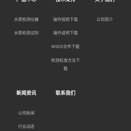
水质检测仪器
操作视频下载
公司简介
水质检测试剂
操作说明下载
MSDS文件下载
检测标准方法下
载
新闻资讯
联系我们
公司新闻
行业动态