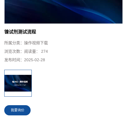
镍试剂测试流程
所属分类：
操作视频下载
浏览次数：
阅读量： 274
发布时间：
2025-02-28
我要询价